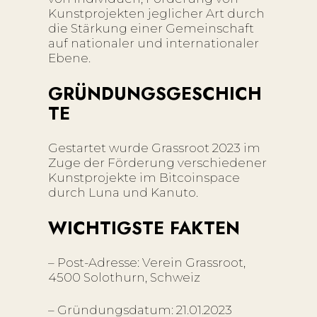
Kunstprojekten jeglicher Art durch
die Stärkung einer Gemeinschaft
auf nationaler und internationaler
Ebene.
GRÜNDUNGSGESCHICH
TE
Gestartet wurde Grassroot 2023 im
Zuge der Förderung verschiedener
Kunstprojekte im Bitcoinspace
durch Luna und Kanuto.
WICHTIGSTE FAKTEN
– Post-Adresse: Verein Grassroot,
4500 Solothurn, Schweiz
– Gründungsdatum: 21.01.2023