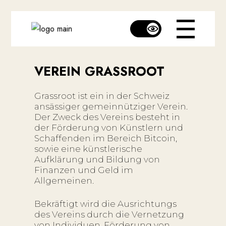
VEREIN GRASSROOT
Grassroot ist ein in der Schweiz
ansässiger gemeinnütziger Verein.
Der Zweck des Vereins besteht in
der Förderung von Künstlern und
Schaffenden im Bereich Bitcoin,
sowie eine künstlerische
Aufklärung und Bildung von
Finanzen und Geld im
Allgemeinen.
Bekräftigt wird die Ausrichtungs
des Vereins durch die Vernetzung
von Individuen, Förderung von